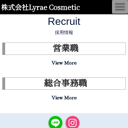
株式会社Lyrae Cosmetic
T
o
g
Recruit
g
l
e
n
採用情報
a
v
i
営業職
g
a
t
i
View More
o
n
総合事務職
View More