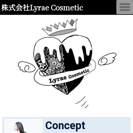
株式会社Lyrae Cosmetic
T
o
g
g
l
e
n
a
v
i
g
a
t
i
o
n
Concept