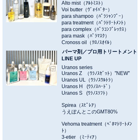
Alto mist（ｱﾙﾄﾐｽﾄ）
Voi butter（ｳﾞｫｲﾊﾞﾀｰ）
para shampoo（ﾊﾟﾗｼｬﾝﾌﾟｰ）
para treatment（ﾊﾟﾗﾄﾘｰﾄﾒﾝﾄ）
para complex（ﾊﾟﾗｺﾝﾌﾟﾚｯｸｽ）
para mask（ﾊﾟﾗﾏｽｸ）
Cronoss oil（ｸﾛﾉｽｵｲﾙ）
パーマ剤／プロ用トリートメント
LINE UP
Uranos series
Uranos Z （ｳﾗﾉｽｾﾞｯﾄ）”NEW”
Uranos UL（ｳﾗﾉｽｳﾙﾄﾗ）
Uranos H (ｳﾗﾉｽﾊｰﾄﾞ）
Uranos S (ｳﾗﾉｽｿﾌﾄ）
Spirea（ｽﾋﾟﾚｱ）
うえぽんとこのGMT80%
Vehoma treatment（ﾍﾞﾎﾏﾄﾘｰﾄﾒﾝ
ﾄ）
3-etier （ﾐｰﾃｨｱ）