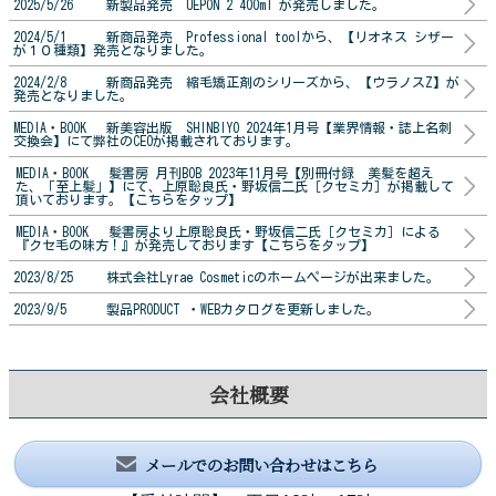
2025/5/26 新製品発売 UEPON 2 400ml が発売しました。
2024/5/1 新商品発売 Professional toolから、【リオネス シザー
が１０種類】発売となりました。
2024/2/8 新商品発売 縮毛矯正剤のシリーズから、【ウラノスZ】が
発売となりました。
MEDIA・BOOK 新美容出版 SHINBIYO 2024年1月号【業界情報・誌上名刺
交換会】にて弊社のCEOが掲載されております。
MEDIA・BOOK 髪書房 月刊BOB 2023年11月号【別冊付録 美髪を超え
た、「至上髪」】にて、上原聡良氏・野坂信二氏［クセミカ］が掲載して
頂いております。【こちらをタップ】
MEDIA・BOOK 髪書房より上原聡良氏・野坂信二氏［クセミカ］による
『クセ毛の味方！』が発売しております【こちらをタップ】
2023/8/25 株式会社Lyrae Cosmeticのホームページが出来ました。
2023/9/5 製品PRODUCT ・WEBカタログを更新しました。
会社概要
メールでのお問い合わせはこちら